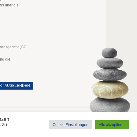
is über die
nanzgericht (GZ
ng die
XT AUSBLENDEN
Freitag, 7. Aug 2026
enzen
 zu.
Cookie Einstellungen
Alle akzeptieren