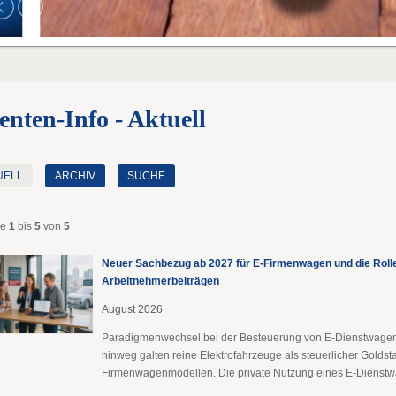
enten-Info - Aktuell
UELL
ARCHIV
SUCHE
ge
1
bis
5
von
5
Neuer Sachbezug ab 2027 für E-Firmenwagen und die Roll
Arbeitnehmer​­beiträgen
August 2026
Paradigmenwechsel bei der Besteuerung von E-Dienstwage
hinweg galten reine Elektrofahrzeuge als steuerlicher Goldst
Firmenwagenmodellen. Die private Nutzung eines E-Dienstwa