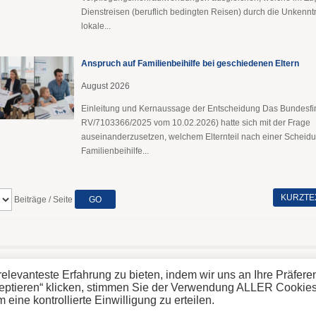
Dienstreisen (beruflich bedingten Reisen) durch die Unkenntn
lokale...
Anspruch auf Familienbeihilfe bei geschiedenen Eltern
August 2026
Einleitung und Kernaussage der Entscheidung Das Bundesfi
RV/7103366/2025 vom 10.02.2026) hatte sich mit der Frage
auseinanderzusetzen, welchem Elternteil nach einer Scheidu
Familienbeihilfe...
KURZTE
Beiträge / Seite
26 Steinbichler Steuerberatung GmbH
elevanteste Erfahrung zu bieten, indem wir uns an Ihre Präfer
zeptieren“ klicken, stimmen Sie der Verwendung ALLER Cookies
ine kontrollierte Einwilligung zu erteilen.