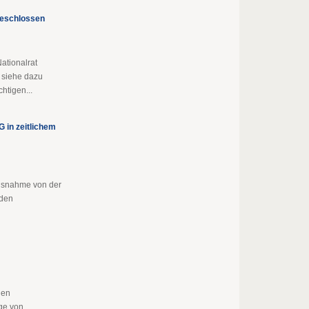
beschlossen
ationalrat
 siehe dazu
htigen...
 in zeitlichem
usnahme von der
nden
len
ge von