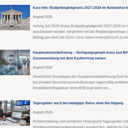
Kurz-Info: Budgetbegleitgesetz 2027-2028 im Nationalrat 
August 2026
Anfang Juli 2026 ist das Budgetbegleitgesetz 2027-2028 im N
beschlossen worden. Verglichen mit der Regierungsvorlage (
Beitrag aus dem Juli 2026 ) ist es dabei vereinzelt noch zu wic
Hauptwohnsitz​­befreiung – Verfügungsgewalt muss laut BFG
Zusammenhang mit dem Kaufvertrag stehen
August 2026
Gesetzliche Grundlagen der Hauptwohnsitzbefreiung Eine A
bei privaten Grundstücksveräußerungen regelmäßig anfalle
Immobilienertragsteuer (ImmoESt) liegt dann vor,...
Tagesgelder auch bei eintägiger Reise ohne Nächtigung
August 2026
Problemstellung und rechtlicher Hintergrund Tagesgelder sol
Verpflegungsmehraufwendungen ausgleichen, welche im Zu