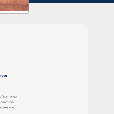
e von
n Über Jahre
andard bei
gens war...