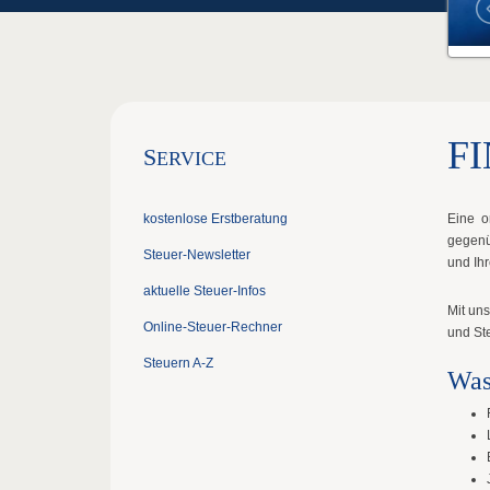
F
S
ERVICE
kostenlose Erstberatung
Eine o
gegenü
Steuer-Newsletter
und Ih
aktuelle Steuer-Infos
Mit un
Online-Steuer-Rechner
und St
Steuern A-Z
Was