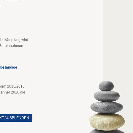
..
sbekämpfung wird
r Bareinnahmen
lbständige
form 2015/2016
Jänner 2016 die
XT AUSBLENDEN