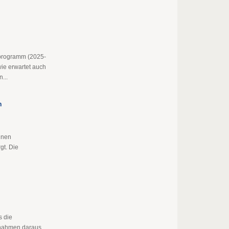
sprogramm (2025-
wie erwartet auch
...
n
inen
gt. Die
s die
nnahmen daraus