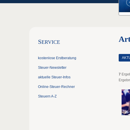
Art
S
ERVICE
AKT
kostenlose Erstberatung
Steuer-Newsletter
7
Erge
aktuelle Steuer-Infos
Ergebn
Online-Steuer-Rechner
Steuern A-Z