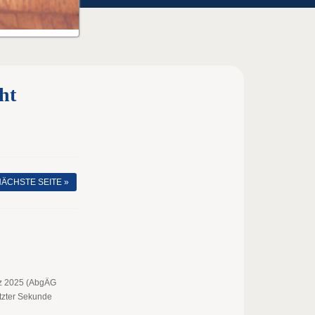
ht
ÄCHSTE SEITE »
tz 2025 (AbgÄG
etzter Sekunde