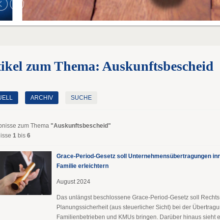
tikel zum Thema: Auskunftsbescheid
UELL
ARCHIV
SUCHE
bnisse zum Thema
"Auskunftsbescheid"
isse
1
bis
6
Grace-Period-Gesetz soll Unternehmens­übertragungen inn
Familie erleichtern
August 2024
Das unlängst beschlossene Grace-Period-Gesetz soll Rechts
Planungssicherheit (aus steuerlicher Sicht) bei der Übertrag
Familienbetrieben und KMUs bringen. Darüber hinaus sieht es