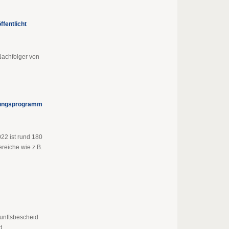
fentlicht
Nachfolger von
erungsprogramm
22 ist rund 180
reiche wie z.B.
kunftsbescheid
d