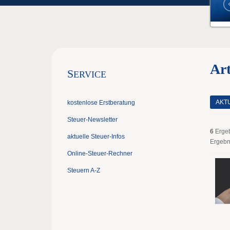
Ar
S
ERVICE
AKT
kostenlose Erstberatung
Steuer-Newsletter
6
Erge
aktuelle Steuer-Infos
Ergebn
Online-Steuer-Rechner
Steuern A-Z