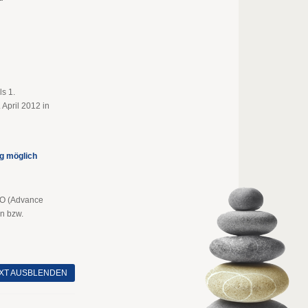
ls 1.
 April 2012 in
g möglich
AO (Advance
en bzw.
XT AUSBLENDEN