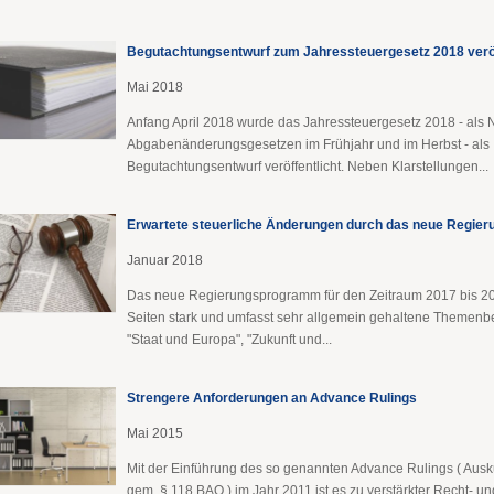
Begutachtungsentwurf zum Jahressteuergesetz 2018 veröf
Mai 2018
Anfang April 2018 wurde das Jahressteuergesetz 2018 - als 
Abgabenänderungsgesetzen im Frühjahr und im Herbst - als
Begutachtungsentwurf veröffentlicht. Neben Klarstellungen...
Erwartete steuerliche Änderungen durch das neue Regi
Januar 2018
Das neue Regierungsprogramm für den Zeitraum 2017 bis 20
Seiten stark und umfasst sehr allgemein gehaltene Themenbe
"Staat und Europa", "Zukunft und...
Strengere Anforderungen an Advance Rulings
Mai 2015
Mit der Einführung des so genannten Advance Rulings ( Aus
gem. § 118 BAO ) im Jahr 2011 ist es zu verstärkter Recht- un