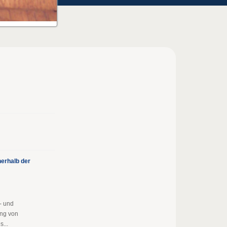
erhalb der
- und
ung von
...