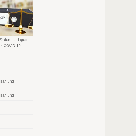
Förderunterlagen
ten COVID-19-
szahlung
szahlung