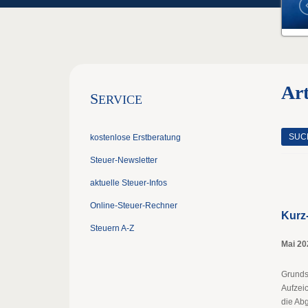
Ar
S
ERVICE
SUC
kostenlose Erstberatung
Steuer-Newsletter
aktuelle Steuer-Infos
Online-Steuer-Rechner
Kurz
Steuern A-Z
Mai 20
Grundsä
Aufzei
die Ab