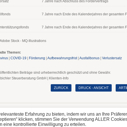
ersatz
7 Jahre nach Abschluss des Fördervertrags
llfonds
7 Jahre nach Ende des Kalenderjahres der gesamten 
terstützungsfonds
7 Jahre nach Ende des Kalenderjahres der gesamten 
 Adobe Stock - MQ-Illustrations
ndte Themen:
virus
|
COVID-19
|
Förderung
|
Aufbewahrungsfrist
|
Ausfallbonus
|
Verlustersatz
öffentlichten Beiträge sind urheberrechtlich geschützt und ohne Gewähr.
nbichler Steuerberatung GmbH | Klienten-Info
ZURÜCK
DRUCK - ANSICHT
ART
26 Steinbichler Steuerberatung GmbH
elevanteste Erfahrung zu bieten, indem wir uns an Ihre Präfer
zeptieren“ klicken, stimmen Sie der Verwendung ALLER Cookies
ine kontrollierte Einwilligung zu erteilen.