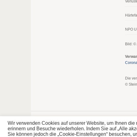
Verlust
Härtefa
NPO Un
Bild: ©
Verwa
Corona
Die ver
© Stei
Home
Disclaimer
© 20
Wir verwenden Cookies auf unserer Website, um Ihnen die r
Impressum & Datenschutz
erinnern und Besuche wiederholen. Indem Sie auf „Alle ak
Sie können jedoch die „Cookie-Einstellungen“ besuchen, um e