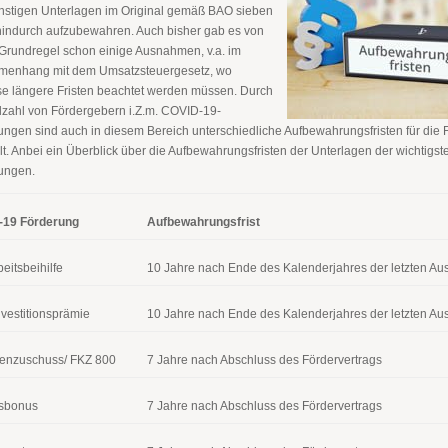
nstigen Unterlagen im Original gemäß BAO sieben
hindurch aufzubewahren. Auch bisher gab es von
 Grundregel schon einige Ausnahmen, v.a. im
enhang mit dem Umsatzsteuergesetz, wo
ise längere Fristen beachtet werden müssen. Durch
elzahl von Fördergebern i.Z.m. COVID-19-
ungen sind auch in diesem Bereich unterschiedliche Aufbewahrungsfristen für die 
lt. Anbei ein Überblick über die Aufbewahrungsfristen der Unterlagen der wichtigs
ungen.
-19 Förderung
Aufbewahrungsfrist
eitsbeihilfe
10 Jahre nach Ende des Kalenderjahres der letzten Au
vestitionsprämie
10 Jahre nach Ende des Kalenderjahres der letzten Au
tenzuschuss/ FKZ 800
7 Jahre nach Abschluss des Fördervertrags
lsbonus
7 Jahre nach Abschluss des Fördervertrags