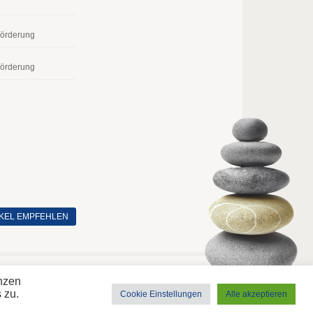
Förderung
Förderung
IKEL EMPFEHLEN
Freitag, 7. Aug 2026
enzen
 zu.
Cookie Einstellungen
Alle akzeptieren