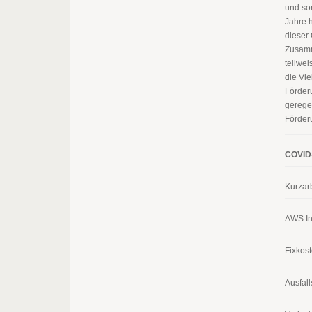
und so
Jahre 
dieser
Zusamm
teilwe
die Vi
Förder
gerege
Förder
COVID
Kurzarb
AWS In
Fixkos
Ausfal