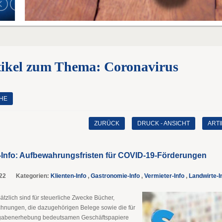
tikel zum Thema: Coronavirus
HE
ZURÜCK
DRUCK - ANSICHT
ART
-Info: Aufbewahrungsfristen für COVID-19-Förderungen
22
Kategorien:
Klienten-Info
,
Gastronomie-Info
,
Vermieter-Info
,
Landwirte-I
tzlich sind für steuerliche Zwecke Bücher,
chnungen, die dazugehörigen Belege sowie die für
gabenerhebung bedeutsamen Geschäftspapiere